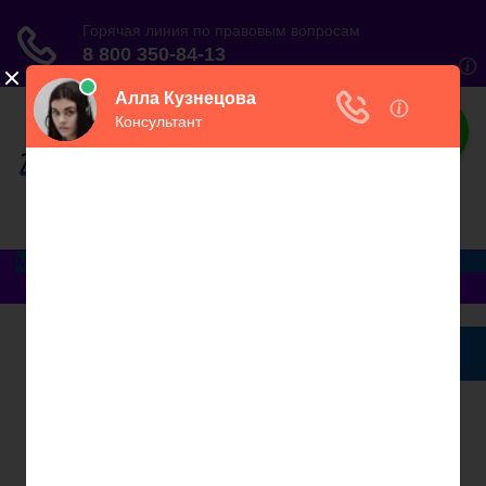
ЮристВзаконе
Практический журнал для юриста
Меню
Главная
Договорные отношения
Увольнение
Заработная плата