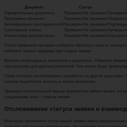
Документ
Статус
Учредительные документы
Проверен/Не проверен
Проверьте
Программа обучения
Проверен/Не проверен
Убедитесь
Квалификация преподавателей
Проверен/Не проверен
Подтверди
Санитарные нормы
Проверен/Не проверен
Проверьте
Финансовая документация
Проверен/Не проверен
Отразите 
После первичной проверки соберите обратную связь от эксперто
избежать лишних задержек при подаче заявки.
Внесите необходимые изменения в документы. Обратите внимани
пространства для двусмысленностей. Чем яснее будет формули
Также полезно протестировать документы на другой аудитории.
помогут выработать ясность и логику изложения.
Проверка окончательной версии документов займет время, но ка
следующему шагу – подаче заявки.
Отслеживание статуса заявки и взаимо
Регулярно проверяйте статус вашей заявки через официальный с
получить актуальную информацию. Это поможет вам оставаться 