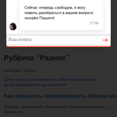
Вопросы и ответы
Главная
Договорные отношения
Увольнение
Заработная плата
Вопросы и ответы
Рубрика “Разное”
Категория:
Разное
Как повысить оперативность обмена и
Стандарт предприятия. Внутренний обмен информацией «___
Экземпляр…