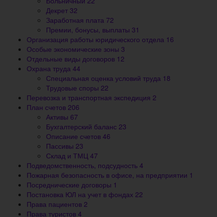
Больничный
22
Декрет
32
Заработная плата
72
Премии, бонусы, выплаты
31
Организация работы юридического отдела
16
Особые экономические зоны
3
Отдельные виды договоров
12
Охрана труда
44
Специальная оценка условий труда
18
Трудовые споры
22
Перевозка и транспортная экспедиция
2
План счетов
206
Активы
67
Бухгалтерский баланс
23
Описание счетов
46
Пассивы
23
Склад и ТМЦ
47
Подведомственность, подсудность
4
Пожарная безопасность в офисе, на предприятии
1
Посреднические договоры
1
Постановка ЮЛ на учет в фондах
22
Права пациентов
2
Права туристов
4