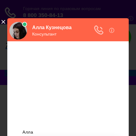
ЮристВзаконе
Практический журнал для юриста
Меню
Главная
Договорные отношения
Увольнение
Заработная плата