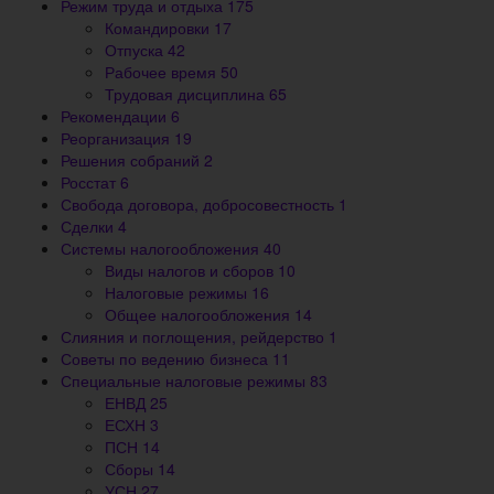
Режим труда и отдыха
175
Командировки
17
Отпуска
42
Рабочее время
50
Трудовая дисциплина
65
Рекомендации
6
Реорганизация
19
Решения собраний
2
Росстат
6
Свобода договора, добросовестность
1
Сделки
4
Системы налогообложения
40
Виды налогов и сборов
10
Налоговые режимы
16
Общее налогообложения
14
Слияния и поглощения, рейдерство
1
Советы по ведению бизнеса
11
Специальные налоговые режимы
83
ЕНВД
25
ЕСХН
3
ПСН
14
Сборы
14
УСН
27