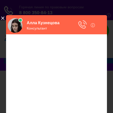
ЮристВзаконе
Практический журнал для юриста
Меню
Главная
Договорные отношения
Увольнение
Заработная плата