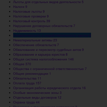
Льготы для отдельных видов деятельности
5
Налоги
9
Налоговые льготы
9
Налоговые проверки
9
Налоговый контроль
39
Нарушение договорных обязательств
7
Недвижимость
13
Незаключенность и недействительность сделок
8
Нематериальные активы
23
Обеспечение обязательств
7
Обжалование и пересмотр судебных актов
9
Образование и карьера юристов
8
Общая система налогообложения
146
Общее
370
Общества с ограниченной ответственностью
7
Общие рекомендации
1
Обязательства
11
Оплата труда
157
Организация работы юридического отдела
16
Особые экономические зоны
3
Отдельные виды договоров
12
Охрана труда
44
Перевозка и транспортная экспедиция
2