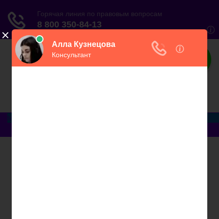
ЮристВзаконе
Практический журнал для юриста
Меню
Главная
Договорные отношения
Увольнение
Заработная плата