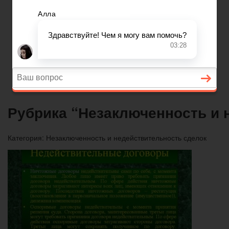
Вопросы и ответы
Главная
Договорные отношения
Увольнение
Заработная плата
Вопросы и ответы
Рубрика “Незаключенность и 
Категория:
Незаключенность и недействительность сделок