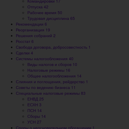
Командировки
17
Отпуска
42
Рабочее время
50
Трудовая дисциплина
65
Рекомендации
6
Реорганизация
19
Решения собраний
2
Росстат
6
Свобода договора, добросовестность
1
Сделки
4
Системы налогообложения
40
Виды налогов и сборов
10
Налоговые режимы
16
Общее налогообложения
14
Слияния и поглощения, рейдерство
1
Советы по ведению бизнеса
11
Специальные налоговые режимы
83
ЕНВД
25
ЕСХН
3
ПСН
14
Сборы
14
УСН
27
Споры о неосновательном обогащении
1