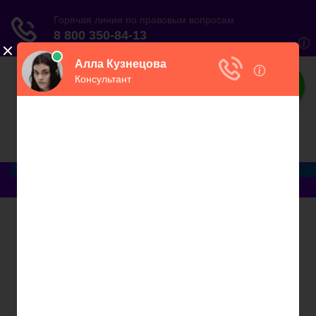
ЮристВзаконе
Практический журнал для юриста
Меню
Главная
Договорные отношения
Увольнение
Заработная плата