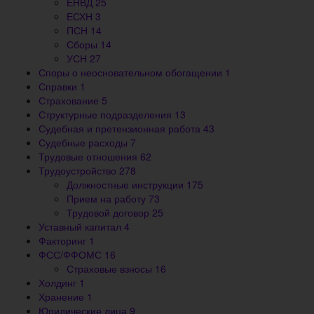
ЕНВД
25
ЕСХН
3
ПСН
14
Сборы
14
УСН
27
Споры о неосновательном обогащении
1
Справки
1
Страхование
5
Структурные подразделения
13
Судебная и претензионная работа
43
Судебные расходы
7
Трудовые отношения
62
Трудоустройство
278
Должностные инструкции
175
Прием на работу
73
Трудовой договор
25
Уставный капитал
4
Факторинг
1
ФСС/ФФОМС
16
Страховые взносы
16
Холдинг
1
Хранение
1
Юридические лица
9