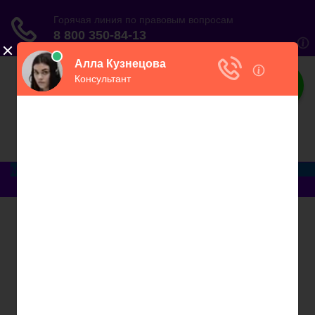
ЮристВзаконе
Практический журнал для юриста
Меню
Главная
Договорные отношения
Увольнение
Заработная плата