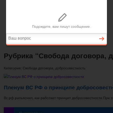
Вопросы и ответы
Главная
Договорные отношения
Увольнение
Заработная плата
Вопросы и ответы
Рубрика “Свобода договора, 
Категория:
Свобода договора, добросовестность
Пленум ВС РФ о принципе добросовест
Вс рф разъяснил, как работает принцип добросовестности При 