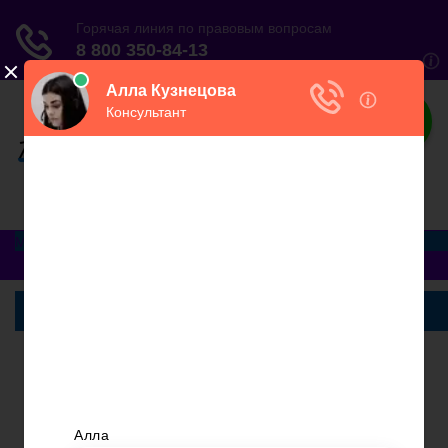
ЮристВзаконе
Практический журнал для юриста
Меню
Главная
Договорные отношения
Увольнение
Заработная плата
Вопросы и ответы