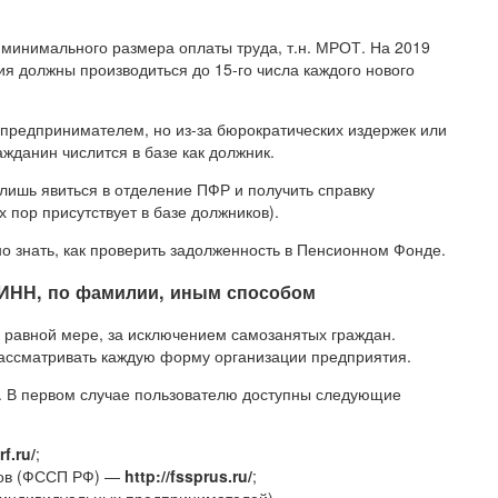
минимального размера оплаты труда, т.н. МРОТ. На 2019
ия должны производиться до 15-го числа каждого нового
 предпринимателем, но из-за бюрократических издержек или
ажданин числится в базе как должник.
 лишь явиться в отделение ПФР и получить справку
х пор присутствует в базе должников).
о знать, как проверить задолженность в Пенсионном Фонде.
о ИНН, по фамилии, иным способом
 равной мере, за исключением самозанятых граждан.
рассматривать каждую форму организации предприятия.
н. В первом случае пользователю доступны следующие
rf.ru/
;
вов (ФССП РФ) —
http://fssprus.ru/
;