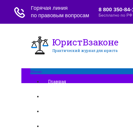
ЮристВзаконе
Практический журнал для юриста
Меню
Главная
Договорные отношения
Увольнение
Заработная плата