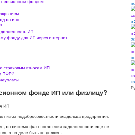
д пенсионным фондом
п
закрытием
нд по инн
в 
Р
задолженность ИП
ому фонду для ИП через интернет
2
п
по страховым взносам ИП
ед ПФР?
 неуплаты
к
Р
нсионном фонде ИП или физлицу?
ает из-за недобросовестности владельца предприятия.
шен, но система факт погашения задолженности еще не
тся, а на деле быть не должен.