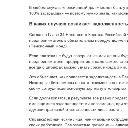
В любом случае, «пенсионный долг» может быть у к
100% застрахован — поэтому нужно знать, как можн
В каких случаях возникает задолженност
Согласно Главе 34 Налогового Кодекса Российской 
предприниматель в обязательном порядке должен д
(Пенсионный Фонд).
Если платежи не будут совершаться или же они буд
предпринимателя, предприятие и даже самого стр
всегда о штрафах можно узнать сразу, иногда о них
Это объясняет, как появляется задолженность в П
Некоторые бизнесмены не хотят ежемесячно отчисл
своим сотрудникам основную зарплату в конвертах, 
Если долги копятся, в результате все равно придет
имеющимися задолженностями невозможна, при это
административной ответственности лишь растет.
Справка: юридические лица, нанимающие сотрудни
своих работников. Самозанятые граждане — адвока