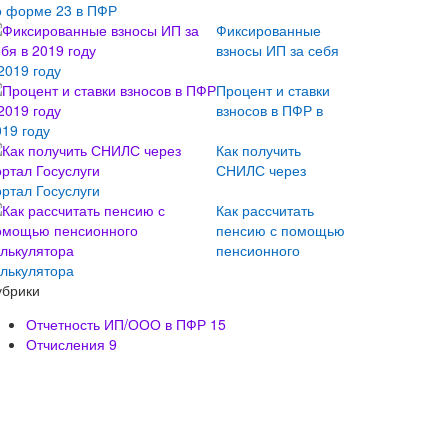
о форме 23 в ПФР
Фиксированные
взносы ИП за себя
2019 году
Процент и ставки
взносов в ПФР в
019 году
Как получить
СНИЛС через
ортал Госуслуги
Как рассчитать
пенсию с помощью
пенсионного
алькулятора
убрики
Отчетность ИП/ООО в ПФР
15
Отчисления
9