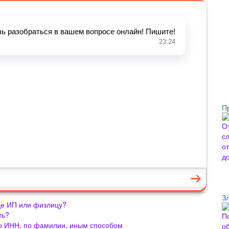
П
З
де ИП или физлицу?
ть?
по ИНН, по фамилии, иным способом