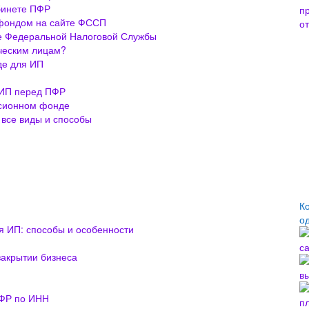
абинете ПФР
 фондом на сайте ФССП
те Федеральной Налоговой Службы
ческим лицам?
де для ИП
 ИП перед ПФР
нсионном фонде
 все виды и способы
К
о
я ИП: способы и особенности
закрытии бизнеса
ПФР по ИНН