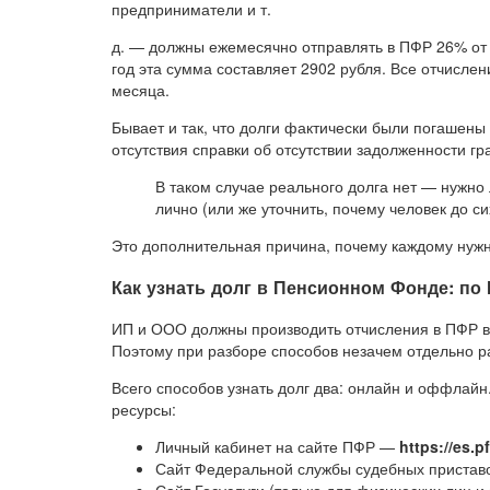
предприниматели и т.
д. — должны ежемесячно отправлять в ПФР 26% от 
год эта сумма составляет 2902 рубля. Все отчислен
месяца.
Бывает и так, что долги фактически были погашены
отсутствия справки об отсутствии задолженности гр
В таком случае реального долга нет — нужно
лично (или же уточнить, почему человек до си
Это дополнительная причина, почему каждому нужн
Как узнать долг в Пенсионном Фонде: п
ИП и ООО должны производить отчисления в ПФР в
Поэтому при разборе способов незачем отдельно 
Всего способов узнать долг два: онлайн и оффлай
ресурсы:
Личный кабинет на сайте ПФР —
https://es.pf
Сайт Федеральной службы судебных приста