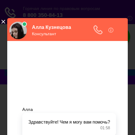
ЮристВзаконе
Практический журнал для юриста
Меню
Главная
Договорные отношения
Увольнение
Заработная плата