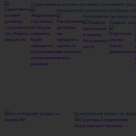
Существенные условия договора страхования: как 
Уведомление участников об общем со
Расторжение договора: ка
Правила запо
Бухгалтерский баланс по фо