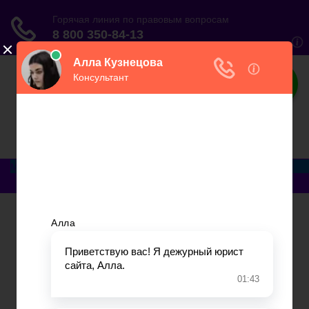
ЮристВзаконе
Практический журнал для юриста
Меню
Главная
Договорные отношения
Увольнение
Заработная плата