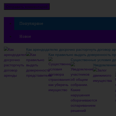
Популярное
Новое
Как арендодателю досрочно расторгнуть договор а
Как правильно выдать доверенность п
Существенные условия до
Уведомление