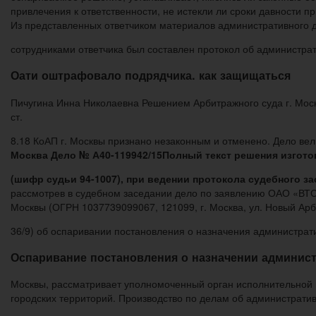
привлечения к ответственности, не истекли ли сроки давности 
Из представленных ответчиком материалов административного де
сотрудниками ответчика был составлен протокол об администр
Оати оштрафовало подрядчика. как защищаться
Пичугина Инна Николаевна Решением Арбитражного суда г. Мос
ст.
8.18 КоАП г. Москвы признано незаконным и отменено. Дело вел а
Москва Дело № А40-119942/15Полный текст решения изготов
(шифр судьи 94-1007), при ведении протокола судебного з
рассмотрев в судебном заседании дело по заявлению ОАО «ВТС
Москвы (ОГРН 1037739099067, 121099, г. Москва, ул. Новый Арба
36/9) об оспаривании постановления о назначения администрати
Оспаривание постановления о назначении админист
Москвы, рассматривает уполномоченный орган исполнительной 
городских территорий. Производство по делам об администрати