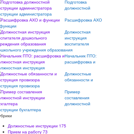
Подготовка
должностной
нструкции администратора
Расшифровка АХО
 функции
Должностная
инструкция
воспитателя
ошкольного учреждения образования
Начальник ПТО:
расшифровка и
олжностная инструкция
Должностные
обязанности и
нструкция провизора
Пример
составления
должностной
нструкции бухгалтера
убрики
Должностные инструкции
175
Прием на работу
73