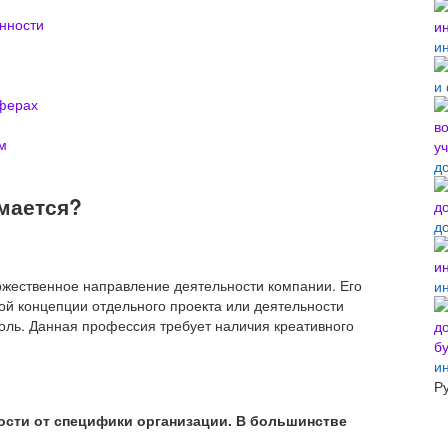
нности
и
и
ферах
м
д
имается?
д
дожественное направление деятельности компании. Его
и
ой концепции отдельного проекта или деятельности
роль. Данная профессия требует наличия креативного
и
Р
ости от специфики организации. В большинстве