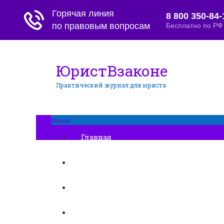
ЮристВзаконе
Практический журнал для юриста
Меню
Главная
Договорные отношения
Увольнение
Заработная плата