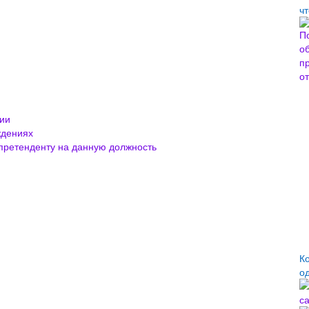
ч
сии
ждениях
претенденту на данную должность
К
о