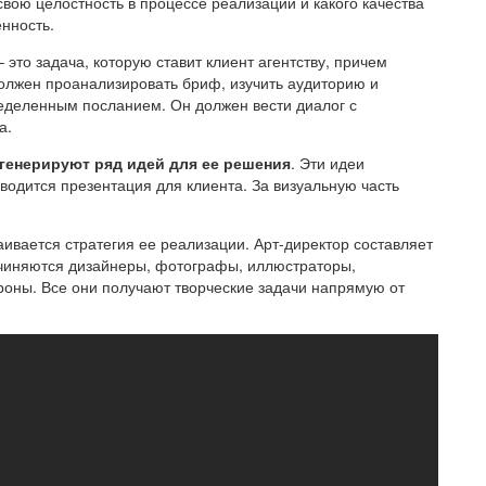
свою целостность в процессе реализации и какого качества
енность.
– это задача, которую ставит клиент агентству, причем
олжен проанализировать бриф, изучить аудиторию и
ределенным посланием. Он должен вести диалог с
а.
генерируют ряд идей для ее решения
. Эти идеи
оводится презентация для клиента. За визуальную часть
аивается стратегия ее реализации. Арт-директор составляет
дчиняются дизайнеры, фотографы, иллюстраторы,
роны. Все они получают творческие задачи напрямую от