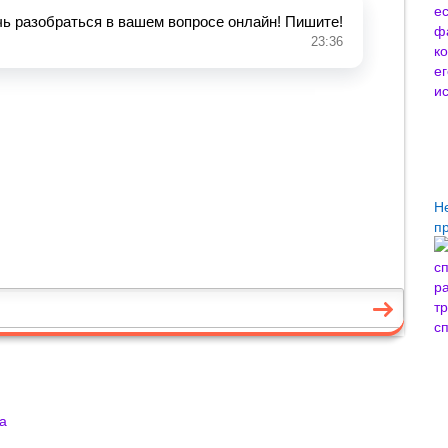
Н
п
а