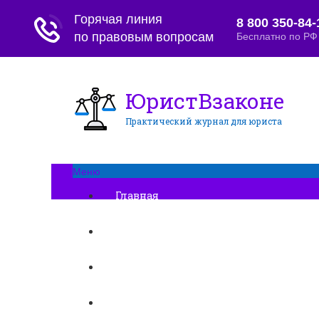
ЮристВзаконе
Практический журнал для юриста
Меню
Главная
Договорные отношения
Увольнение
Заработная плата