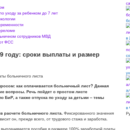
ом
о уходу за ребенком до 7 лет
нкологии
б
еременности
ереломе
ьничном сотрудников МВД
в 
 от ФСС
9 году: сроки выплаты и размер
с
у
просом: как оплачивается больничный лист? Данная
а
гие вопросы. Речь пойдет о простом листе
 БиР, а также отпуска по уходу за детьми – темы
в
 в расчете больничного листа.
Фиксированного значения
Р
исит он, прежде всего, от трудового стажа и заработка.
т, выплачивается пособие в размере 100% заработной платы