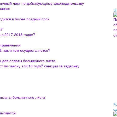
ьничный лист по действующему законодательству
чивает
З
одится в более поздний срок
а?
 в 2017-2018 годах?
ограничения
: как и кем осуществляется?
 для оплаты больничного листа
т по закону в 2018 году? санкции за задержку
оплаты больничного листа
К
о
 выплатой