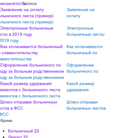
Записи
Заявление на
оплату
ольничного листа (пример)
Электронные
больничные листы
2019 году
Как оплачивается
больничный по
овместительству
Оформление
больничного по
ходу за больным родственником
Какой размер
удержания
лиментов с больничного листа
Шлюз отправки
больничных листов
 ФСС
убрики
Больничный
22
Декрет
32