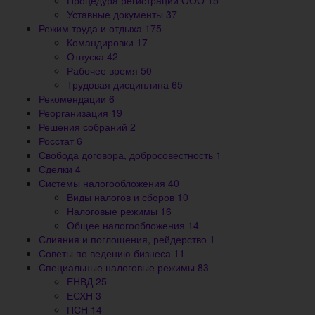
Процедура регистрации ООО
15
Уставные документы
37
Режим труда и отдыха
175
Командировки
17
Отпуска
42
Рабочее время
50
Трудовая дисциплина
65
Рекомендации
6
Реорганизация
19
Решения собраний
2
Росстат
6
Свобода договора, добросовестность
1
Сделки
4
Системы налогообложения
40
Виды налогов и сборов
10
Налоговые режимы
16
Общее налогообложения
14
Слияния и поглощения, рейдерство
1
Советы по ведению бизнеса
11
Специальные налоговые режимы
83
ЕНВД
25
ЕСХН
3
ПСН
14