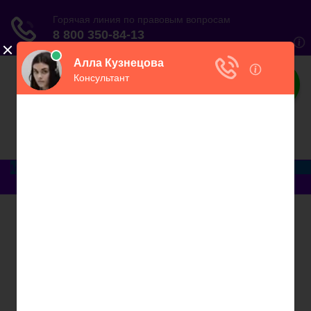
ЮристВзаконе
Практический журнал для юриста
Меню
Главная
Договорные отношения
Увольнение
Заработная плата