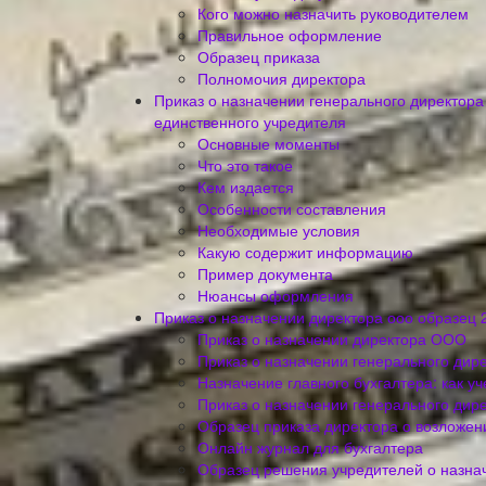
Кого можно назначить руководителем
Правильное оформление
Образец приказа
Полномочия директора
Приказ о назначении генерального директора 
единственного учредителя
Основные моменты
Что это такое
Кем издается
Особенности составления
Необходимые условия
Какую содержит информацию
Пример документа
Нюансы оформления
Приказ о назначении директора ооо образец 
Приказ о назначении директора ООО
Приказ о назначении генерального дир
Назначение главного бухгалтера: как у
Приказ о назначении генерального дир
Образец приказа директора о возложени
Онлайн журнал для бухгалтера
Образец решения учредителей о назна