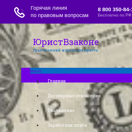
ЮристВзаконе
Практический журнал для юриста
Меню
Главная
Договорные отношения
Увольнение
Заработная плата