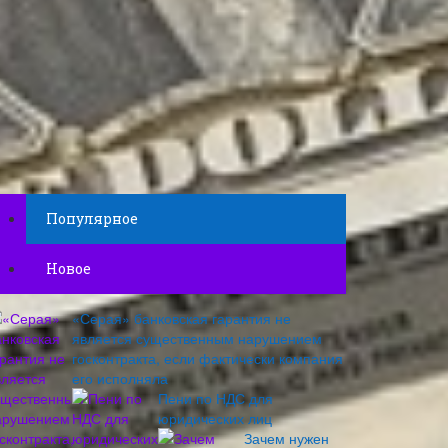
Популярное
Новое
«Серая» банковская гарантия не
является существенным нарушением
госконтракта, если фактически компания
его исполняла
Пени по НДС для
юридических лиц
Зачем нужен