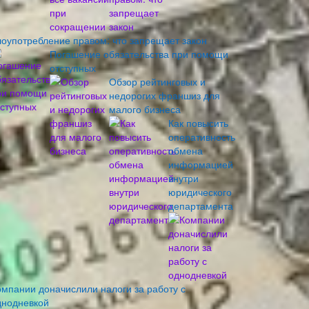
лоупотребление правом: что запрещает закон
Погашение обязательства при помощи
отступных
Обзор рейтинговых и
недорогих франшиз для
малого бизнеса
Как повысить
оперативность
обмена
информацией
внутри
юридического
департамента
омпании доначислили налоги за работу с
днодневкой