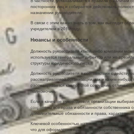
В частности, устанавливаются правила о наличии с
посторонних лиц и собирается действовать полнос
назначении руководителя.
В связи с этим важно знать о том, как выглядит об
учредителем в 2019 году.
Нюансы и особенности
Должность руководителя какой-либо компании мож
используется генеральный директор или же презид
структуры юридического лица.
Должность руководителя в соответствии с действу
рассматриваемой организации, так и каким-нибудь
рассматривается как простой сотрудник, отличающ
полномочий.
Если в качестве руководителя организации выбирает
сохранены все права и обязанности собственника ор
дополнительные обязанности и права, характерные
Ключевой особенностью назначения руководителя к
что для оформления приказа предварительно нужно