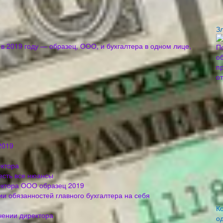
З
в 2019 году — образец, ООО, и бухгалтера в одном лице,
2019
ектора
честь все нюансы
ектора ООО образец 2019
и обязанностей главного бухгалтера на себя
К
чении директора
о