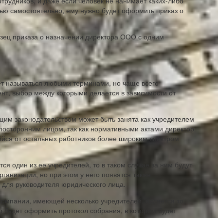
отрудников, и даже если человек не нанимает каких-либо
тью самостоятельно, ему нужно будет оформить приказ о
разец приказа о назначении директора ООО с одним
ет называться любыми терминами, но чаще всего
ент, выбор между которыми делается в зависимости от
ющим законодательством может быть занята как учредителем
 посторонним лицом, так как нормативными актами директор
ийся от остальных работников более широким спектром
ся один из ее учредителей, то в таком случае за ним будут
ганизации, но при этом у него появятся также
 для руководителя юридического лица.
омпании, имеющей несколько учредителей, является то,
 будет оформить протокол собрания, в котором будет