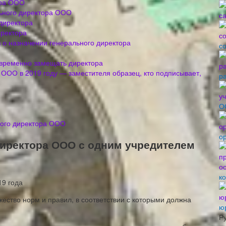
ора ООО
льного директора ООО
директора
иректора
з о назначении генерального директора
с
 временно замещать директора
 ООО в 2019 году — заместителя образец, кто подписывает,
р
О
ного директора ООО
о
директора ООО с одним учредителем
к
ество норм и правил, в соответствии с которыми должна
ю
Р