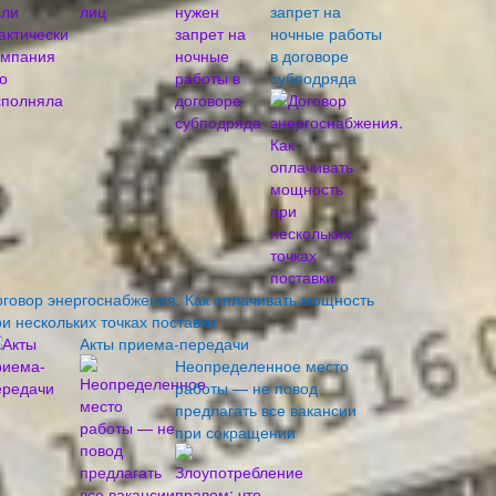
запрет на
ночные работы
в договоре
субподряда
оговор энергоснабжения. Как оплачивать мощность
и нескольких точках поставки
Акты приема-передачи
Неопределенное место
работы — не повод
предлагать все вакансии
при сокращении