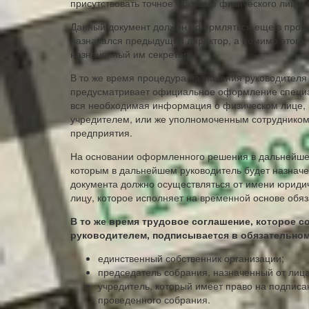
присутствовать точное указание физического лица,
Данный документ должен оформляться еще в процес
назначался предыдущий директор, а помимо этого,
назначенный им секретарь.
В то же время процедура назначения руководителя
предусматривает официальное оформление специал
вся необходимая информация о физическом лице, 
учредителем, или же уполномоченным сотрудником
предприятия.
На основании оформленного решения в дальнейшем
которым в дальнейшем руководитель будет назнач
документа должно осуществляться от имени юридиче
лицу, которое исполняет на временной основе обяз
В то же время трудовое соглашение, которое с
руководителем, подписывается в обязательном
единственный собственник организации;
председатель собрания, назначенный от лиц
учредитель, который имеет право на подписан
проведенного собрания.