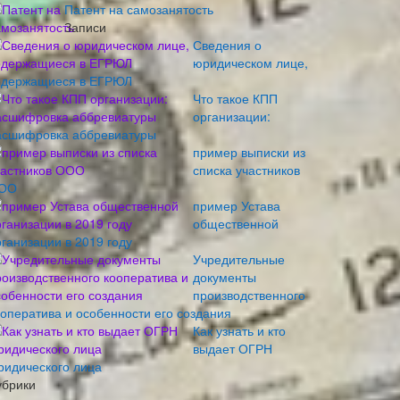
Патент на самозанятость
Записи
Сведения о
юридическом лице,
одержащиеся в ЕГРЮЛ
Что такое КПП
организации:
асшифровка аббревиатуры
пример выписки из
списка участников
ОО
пример Устава
общественной
рганизации в 2019 году
Учредительные
документы
производственного
ооператива и особенности его создания
Как узнать и кто
выдает ОГРН
ридического лица
убрики