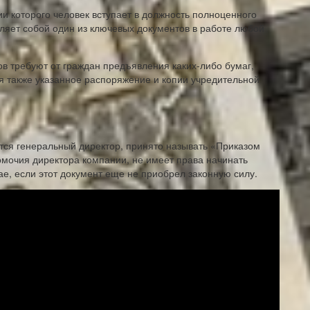
ии которого человек вступает в должность полноценного
ляет собой один из ключевых документов в работе любой
в требуют от граждан предъявления каких-либо бумаг,
 также указанное распоряжение и копии учредительной
ется генеральный директор, принято называть «Приказом
омочия директора компании, не имеет права начинать
ае, если этот документ еще не приобрел законную силу.