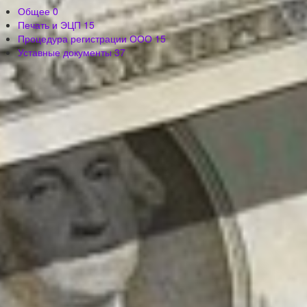
Общее
0
Печать и ЭЦП
15
Процедура регистрации ООО
15
Уставные документы
37