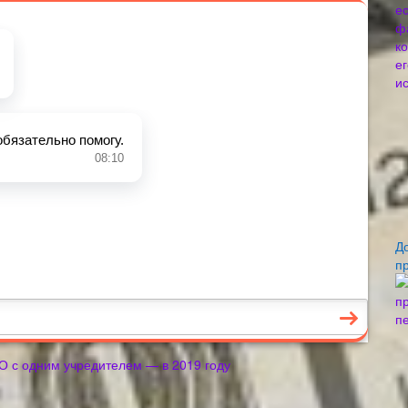
Д
пр
О с одним учредителем — в 2019 году