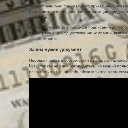
Нужно правильно понимать, что приказ, на основан
руководителя определенной организации, представ
компании.
Юридические лица в процессе подписания договоро
подтверждающих существование компании, включая
документации.
Зачем нужен документ
Нередко приказ, в соответствии с которым назнача
№1», так как ни один руководитель, имеющий полн
исполнять взятые на себя обязательства в том случ