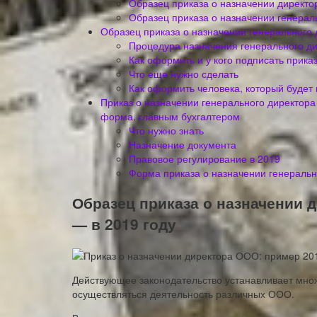
Образец приказа о назначении директ
Образец приказа о назначении генера
Образец приказа о назначении генерального 
Процедура назначения генерального д
Как оформить и у кого подписать прика
Что еще нужно сделать
Как оформить человека, который будет
Приказ о назначении генерального директора
форма, главным бухгалтером
Что нужно знать
Назначение документа
Правовое регулирование в 2019
Форма приказа о назначении генераль
Образец приказа о назначении 
— в 2019 году
Действующее законодательство устанавливает множ
осуществляться деятельность различных ООО.