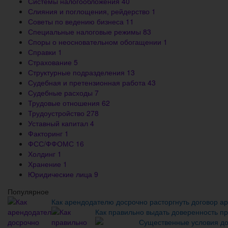
Системы налогообложения
40
Слияния и поглощения, рейдерство
1
Советы по ведению бизнеса
11
Специальные налоговые режимы
83
Споры о неосновательном обогащении
1
Справки
1
Страхование
5
Структурные подразделения
13
Судебная и претензионная работа
43
Судебные расходы
7
Трудовые отношения
62
Трудоустройство
278
Уставный капитал
4
Факторинг
1
ФСС/ФФОМС
16
Холдинг
1
Хранение
1
Юридические лица
9
Популярное
Как арендодателю досрочно расторгнуть договор а
Как правильно выдать доверенность п
Существенные условия до