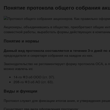
Понятие протокола общего собрания акц
Акционеры, объединившись в общество, приобретают общие инте
совместной работы, выработать формы действующих в компании
Понятие и нормы
Данный вид протокола составляется в течение 3-х дней по
председателя и секретаря собрания на каждом из них.
Законодательство не регламентирует форму протокола ОСА, а л
можно извлечь из:
14-го ФЗ об ООО (ст. 37).
208-го ФЗ об АО (ст. 63).
Виды и функции
Протокол служит для фиксации итогов ания, и утверждения реш
Существует два вида оформления протокола: