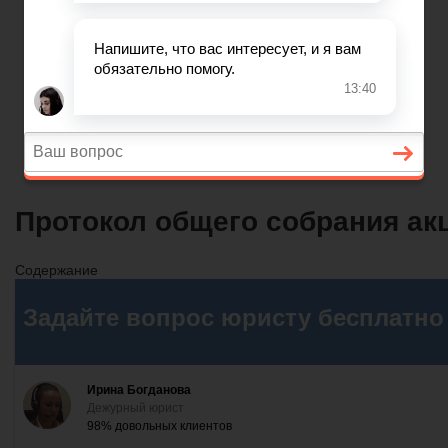
Вопросы и ответы
Главная
Договорные отношения
Увольнение
Заработная плата
Вопросы и ответы
Протокол общего собрания ак
Содержание