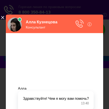
ЮристВзаконе
Практический журнал для юриста
Меню
Главная
Договорные отношения
Увольнение
Заработная плата