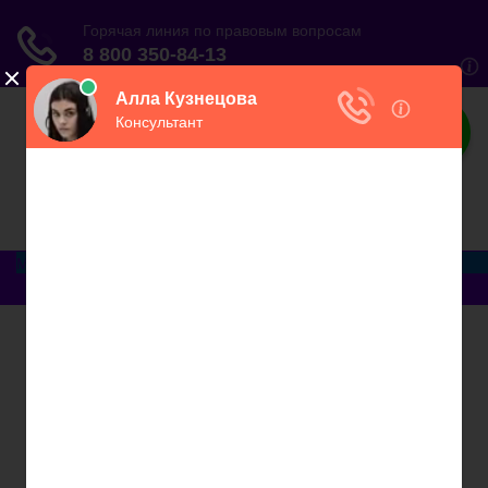
ЮристВзаконе
Практический журнал для юриста
Меню
Главная
Договорные отношения
Увольнение
Заработная плата