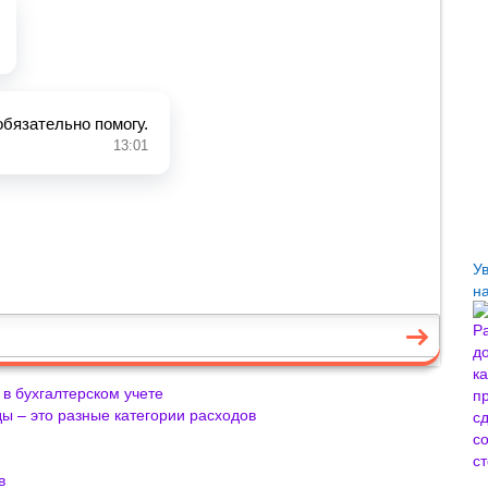
У
н
 в бухгалтерском учете
ы – это разные категории расходов
в