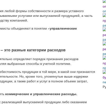
тия любой формы собственности и размера уставного
о
казываемыми услугами или выпускаемой продукцией, а часть
одству компанией.
р
омисты объединяют в понятии «
управленческие
р
– это разные категории расходов
р
оятельно определяет порядок признания расходов
пляя выбранные способы в учетной политике.
п
себестоимость продукции в той мере, в какой они признаются
ятельности. Но, кроме того, упомянутые выше издержки
дукции, а также работ и услуг в полном объеме затрат,
п
Р
лять
коммерческие и управленческие расходы.
 с реализацией выпускаемой продукции либо оказанием