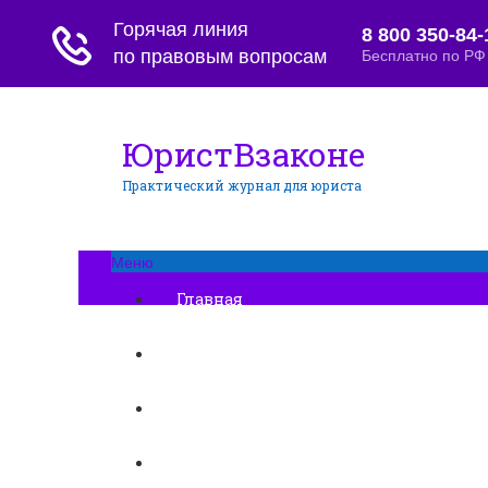
ЮристВзаконе
Практический журнал для юриста
Меню
Главная
Договорные отношения
Увольнение
Заработная плата