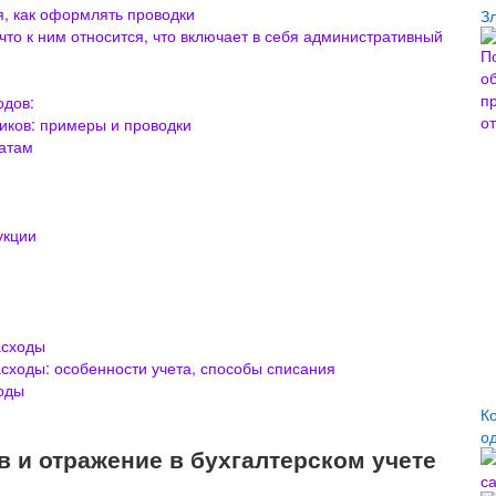
я, как оформлять проводки
З
то к ним относится, что включает в себя административный
одов:
ников: примеры и проводки
атам
укции
асходы
асходы: особенности учета, способы списания
оды
К
о
в и отражение в бухгалтерском учете