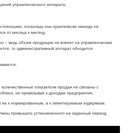
щений управленческого аппарата;
стоянными, поскольку они практически никогда не
тся от месяца к месяцу.
но – ведь объем продукции не влияет на управленческие
яется, то административный аппарат обходится
ивается.
и количественные показатели продаж не связаны с
облено, не привязывая к доходам предприятия.
я не к нормированным, а к лимитируемым издержкам.
олжны превышать установленного на заданный период