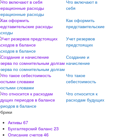
Что включают в
себя
перационные расходы
Как оформить
представительские
асходы
Учет резервов
предстоящих
асходов в балансе
Создание и
начисление
езерва по сомнительным долгам
Что такое
себестоимость
ростыми словами
Что относится к
расходам будущих
ериодов в балансе
убрики
Активы
67
Бухгалтерский баланс
23
Описание счетов
46