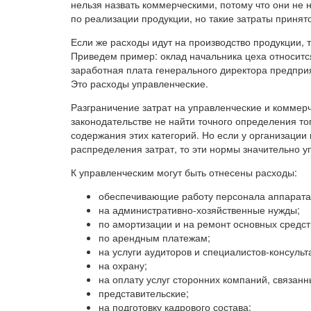
нельзя назвать коммерческими, потому что они не
по реализации продукции, но такие затраты принят
Если же расходы идут на производство продукции, 
Приведем пример: оклад начальника цеха относитс
заработная плата генерального директора предпри
Это расходы управленческие.
Разграничение затрат на управленческие и коммерче
законодательстве не найти точного определения тог
содержания этих категорий. Но если у организации
распределения затрат, то эти нормы значительно у
К управленческим могут быть отнесены расходы:
обеспечивающие работу персонала аппарата
на административно-хозяйственные нужды;
по амортизации и на ремонт основных средст
по арендным платежам;
на услуги аудиторов и специалистов-консульт
на охрану;
на оплату услуг сторонних компаний, связан
представительские;
на подготовку кадрового состава;