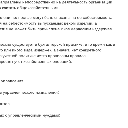
 направлены непосредственно на деятельность организации
о считать общехозяйственными.
то они полностью могут быть списаны на ее себестоимость.
я на себестоимость выпускаемых цехом изделий, а
ятия не может быть причислена к коммерческим издержкам.
ские существует в бухгалтерской практике, в то время как в
о или иного вида издержек, а значит, нет конкретного
 в учетной политике четко прописаны правила
простят учет хозяйственных операций.
 управления;
в управленческого назначения;
антов;
ных с управленческими нуждами;