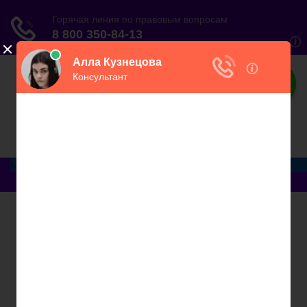
ЮристВзаконе
Практический журнал для юриста
Меню
Главная
Договорные отношения
Увольнение
Заработная плата