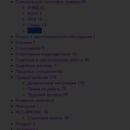
Специальные налоговые режимы
83
ЕНВД
25
ЕСХН
3
ПСН
14
Сборы
14
УСН
27
Споры о неосновательном обогащении
1
Справки
1
Страхование
5
Структурные подразделения
13
Судебная и претензионная работа
43
Судебные расходы
7
Трудовые отношения
62
Трудоустройство
278
Должностные инструкции
175
Прием на работу
73
Трудовой договор
25
Уставный капитал
4
Факторинг
1
ФСС/ФФОМС
16
Страховые взносы
16
Холдинг
1
Хранение
1